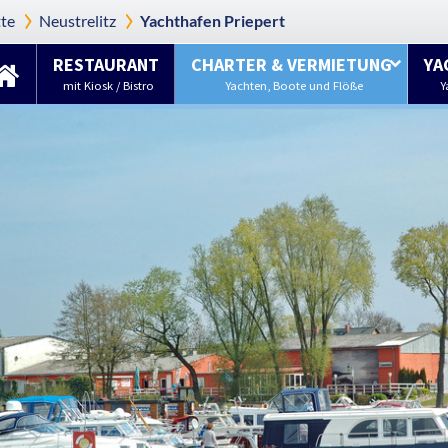
te
Neustrelitz
Yachthafen Priepert
RESTAURANT
CHARTER & VERMIETUNG
YA
mit Kiosk / Bistro
Yachten, Boote und Flöße
Y